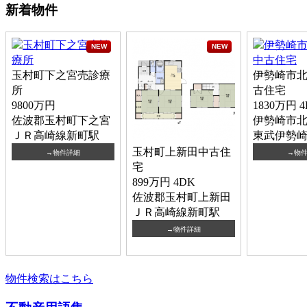
新着物件
NEW
NEW
玉村町下之宮売診療
伊勢崎市
所
古住宅
9800万円
1830万円
4
佐波郡玉村町下之宮
伊勢崎市
ＪＲ高崎線新町駅
東武伊勢
玉村町上新田中古住
→物件詳細
→物
宅
899万円
4DK
佐波郡玉村町上新田
ＪＲ高崎線新町駅
→物件詳細
物件検索はこちら