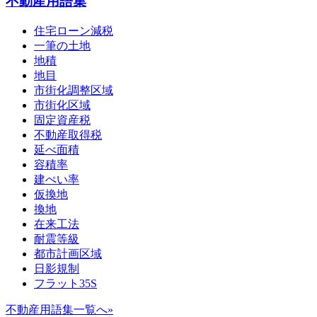
不動産用語集
住宅ローン減税
一筆の土地
地積
地目
市街化調整区域
市街化区域
固定資産税
不動産取得税
延べ面積
容積率
建ぺい率
仮換地
換地
在来工法
耐震等級
都市計画区域
日影規制
フラット35S
不動産用語集一覧へ»