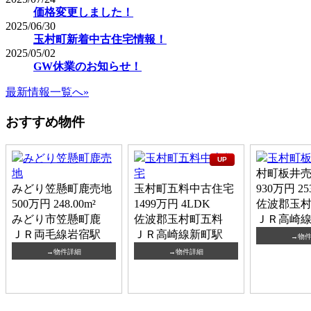
価格変更しました！
2025/06/30
玉村町新着中古住宅情報！
2025/05/02
GW休業のお知らせ！
最新情報一覧へ»
おすすめ物件
UP
村町板井
みどり笠懸町鹿売地
玉村町五料中古住宅
930万円
25
500万円
248.00m²
1499万円
4LDK
佐波郡玉
みどり市笠懸町鹿
佐波郡玉村町五料
ＪＲ高崎
ＪＲ両毛線岩宿駅
ＪＲ高崎線新町駅
→物
→物件詳細
→物件詳細