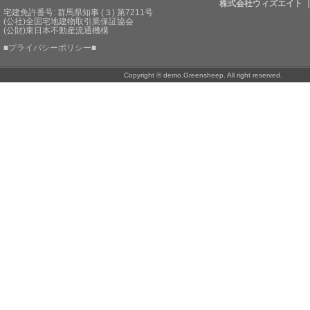
株式会社ウィズエイト 
宅建免許番号: 群馬県知事 (３) 第7211号
(公社)全国宅地建物取引業保証協会
(公財)東日本不動産流通機構
■
プライバシーポリシー
■
Copyright © demo.Greensheep. All right reserved.