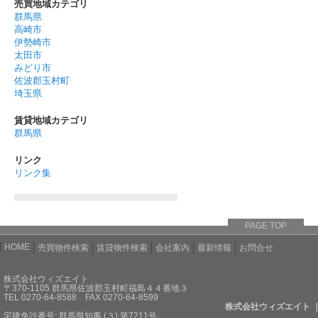
売買地域カテゴリ
群馬県
高崎市
伊勢崎市
太田市
みどり市
佐波郡玉村町
埼玉県
賃貸地域カテゴリ
群馬県
リンク
リンク集
PAGE TOP
HOME
売買物件検索
賃貸物件検索
会社案内
最新情報
お問合せ
株式会社ウィズエイト
〒370-1105 群馬県佐波郡玉村町福島４４番地３
TEL 0270-64-8588 FAX 0270-64-8599
株式会社ウィズエイト 
宅建免許番号: 群馬県知事 (３) 第7211号