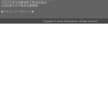
(公社)全国宅地建物取引業保証協会
(公財)東日本不動産流通機構
■
プライバシーポリシー
■
Copyright © demo.Greensheep. All right reserved.