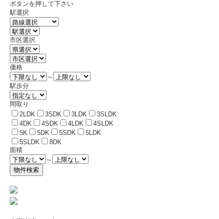
ボタンを押して下さい
駅選択
市区選択
価格
～
駅歩分
間取り
2LDK
3SDK
3LDK
3SLDK
4DK
4SDK
4LDK
4SLDK
5K
5DK
5SDK
5LDK
5SLDK
8DK
面積
～