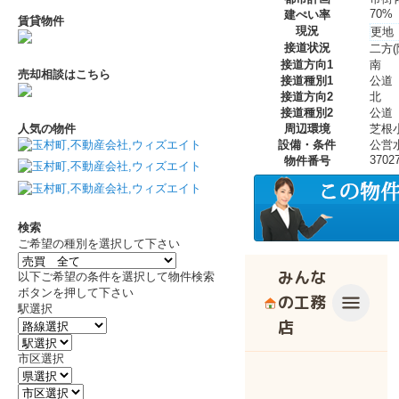
70%
建ぺい率
賃貸物件
現況
更地
接道状況
二方(
接道方向1
南
売却相談はこちら
接道種別1
公道
接道方向2
北
接道種別2
公道
人気の物件
周辺環境
芝根
設備・条件
公営
3702
物件番号
検索
ご希望の種別を選択して下さい
以下ご希望の条件を選択して物件検索
ボタンを押して下さい
駅選択
市区選択