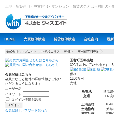
土地・新築住宅・中古住宅・マンション・賃貸のことは玉村町の不
Main menu
HOME
売買物件検索
賃貸物件検索
会社案内
最新
株式会社ウィズエイト
小学校エリア
芝根小
玉村町五料売地
玉村町五料売地
300坪以上の広い土地です！
価格
会員登録はこちら
1200万円
会員になると物件の詳細情報がご覧い
売地
ただけるようになります
ユーザー名
所在地
群馬県
パスワード
交通
ＪＲ高崎
ログイン情報を記憶
1044
土地面積
土地権利
所有
会員登録
|
パスワード忘れた
都市計画
市街