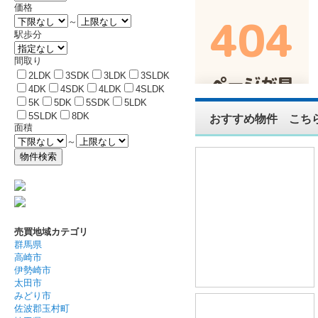
価格
～
駅歩分
間取り
2LDK
3SDK
3LDK
3SLDK
4DK
4SDK
4LDK
4SLDK
5K
5DK
5SDK
5LDK
5SLDK
8DK
おすすめ物件 こち
面積
～
売買地域カテゴリ
群馬県
高崎市
伊勢崎市
太田市
みどり市
佐波郡玉村町