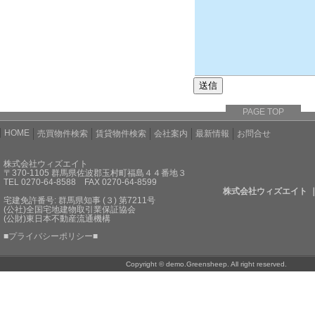
PAGE TOP
HOME
売買物件検索
賃貸物件検索
会社案内
最新情報
お問合せ
株式会社ウィズエイト
〒370-1105 群馬県佐波郡玉村町福島４４番地３
TEL 0270-64-8588 FAX 0270-64-8599
株式会社ウィズエイト 
宅建免許番号: 群馬県知事 (３) 第7211号
(公社)全国宅地建物取引業保証協会
(公財)東日本不動産流通機構
■
プライバシーポリシー
■
Copyright © demo.Greensheep. All right reserved.