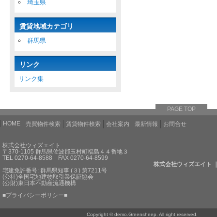
埼玉県
賃貸地域カテゴリ
群馬県
リンク
リンク集
PAGE TOP
HOME
売買物件検索
賃貸物件検索
会社案内
最新情報
お問合せ
株式会社ウィズエイト
〒370-1105 群馬県佐波郡玉村町福島４４番地３
TEL 0270-64-8588 FAX 0270-64-8599
株式会社ウィズエイト 
宅建免許番号: 群馬県知事 (３) 第7211号
(公社)全国宅地建物取引業保証協会
(公財)東日本不動産流通機構
■
プライバシーポリシー
■
Copyright © demo.Greensheep. All right reserved.