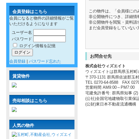
この物件は、「会員様にの
会員登録はこちら
非公開物件につき、詳細情
会員になると物件の詳細情報がご覧
非公開物件を閲覧・資料請
いただけるようになります
まだ会員登録をしていない
ユーザー名
パスワード
ログイン情報を記憶
お問合せ先
会員登録
|
パスワード忘れた
株式会社ウィズエイト
ウィズエイトは群馬県玉村町
賃貸物件
〒370-1131 群馬県佐波郡玉村
TEL 0270-64-8588 FAX 0270
営業時間 AM9:00～PM7:
宅建免許番号: 群馬県知事 (2) 
(公社)全国宅地建物取引業保
売却相談はこちら
(公財)東日本不動産流通機構
人気の物件