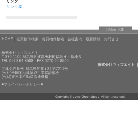
リンク
リンク集
PAGE TOP
HOME
売買物件検索
賃貸物件検索
会社案内
最新情報
お問合せ
株式会社ウィズエイト
〒370-1105 群馬県佐波郡玉村町福島４４番地３
TEL 0270-64-8588 FAX 0270-64-8599
株式会社ウィズエイト 
宅建免許番号: 群馬県知事 (３) 第7211号
(公社)全国宅地建物取引業保証協会
(公財)東日本不動産流通機構
■
プライバシーポリシー
■
Copyright © demo.Greensheep. All right reserved.