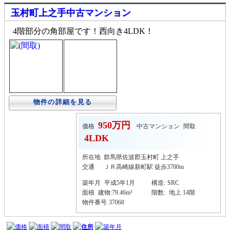
玉村町上之手中古マンション
4階部分の角部屋です！西向き4LDK！
物件の詳細を見る
950万円
価格
中古マンション
間取
4LDK
所在地
群馬県佐波郡玉村町 上之手
交通
ＪＲ高崎線新町駅 徒歩3700m
築年月
平成5年1月
構造
:
SRC
面積
建物:79.46m²
階数:
地上 14階
物件番号
37068
価格
面積
間取
住所
築年月