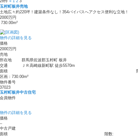
28件
«
1
2
3
玉村町板井売地
土地広々約220坪！建築条件なし！354バイパスへアクセス便利な立地！
2000万円
730.00m²
物件の詳細を見る
価格
2000万円
売地
所在地
群馬県佐波郡玉村町 板井
交通
ＪＲ高崎線新町駅 徒歩5570m
面積
区画：730.00m²
物件番号
37023
玉村町板井中古住宅
会員物件
物件の詳細を見る
価格
--
中古戸建
面積
階数: