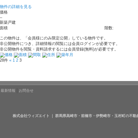
物件の詳細を見る
価格
--
新築戸建
面積
階数:
この物件は、「会員様にのみ限定公開」している物件です。
非公開物件につき、詳細情報の閲覧には会員ログインが必要です。
非公開物件を閲覧・資料請求するには会員登録(無料)が必要です。
価格
面積
間取
住所
築年月
28件
«
1
2
3
最新情報
お問合せ
株式会社ウィズエイト ｜ 群馬県高崎市・前橋市・伊勢崎市・玉村町の不