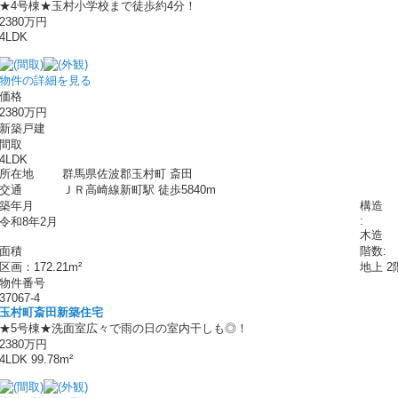
★4号棟★玉村小学校まで徒歩約4分！
2380万円
4LDK
物件の詳細を見る
価格
2380万円
新築戸建
間取
4LDK
所在地
群馬県佐波郡玉村町 斎田
交通
ＪＲ高崎線新町駅 徒歩5840m
築年月
構造
:
令和8年2月
木造
面積
階数:
区画：172.21m²
地上 2
物件番号
37067-4
玉村町斎田新築住宅
★5号棟★洗面室広々で雨の日の室内干しも◎！
2380万円
4LDK 99.78m²