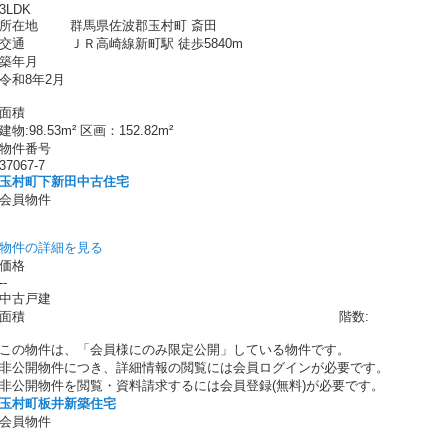
3LDK
所在地
群馬県佐波郡玉村町 斎田
交通
ＪＲ高崎線新町駅 徒歩5840m
築年月
令和8年2月
面積
建物:98.53m² 区画：152.82m²
物件番号
37067-7
玉村町下新田中古住宅
会員物件
物件の詳細を見る
価格
--
中古戸建
面積
階数:
この物件は、「会員様にのみ限定公開」している物件です。
非公開物件につき、詳細情報の閲覧には会員ログインが必要です。
非公開物件を閲覧・資料請求するには会員登録(無料)が必要です。
玉村町板井新築住宅
会員物件