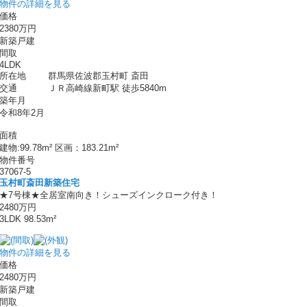
物件の詳細を見る
価格
2380万円
新築戸建
間取
4LDK
所在地
群馬県佐波郡玉村町 斎田
交通
ＪＲ高崎線新町駅 徒歩5840m
築年月
令和8年2月
面積
建物:99.78m² 区画：183.21m²
物件番号
37067-5
玉村町斎田新築住宅
★7号棟★全居室南向き！シューズインクローク付き！
2480万円
3LDK 98.53m²
物件の詳細を見る
価格
2480万円
新築戸建
間取