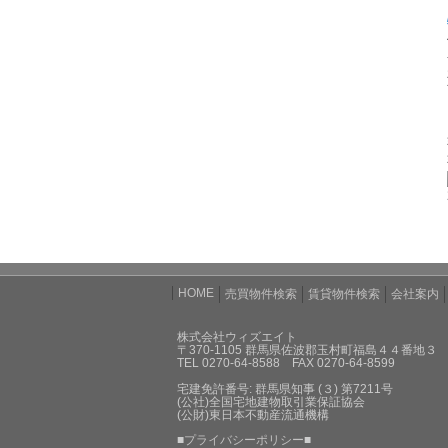
HOME
売買物件検索
賃貸物件検索
会社案内
株式会社ウィズエイト
〒370-1105 群馬県佐波郡玉村町福島４４番地３
TEL 0270-64-8588 FAX 0270-64-8599
宅建免許番号: 群馬県知事 (３) 第7211号
(公社)全国宅地建物取引業保証協会
(公財)東日本不動産流通機構
■
プライバシーポリシー
■