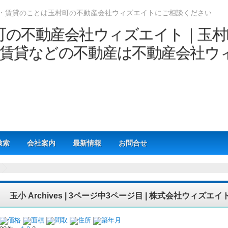
・賃貸のことは玉村町の不動産会社ウィズエイトにご相談ください
検索
会社案内
最新情報
お問合せ
玉小 Archives | 3ページ中3ページ目 | 株式会社ウィズエイ
価格
面積
間取
住所
築年月