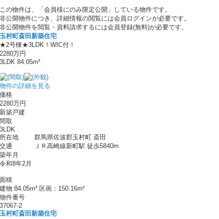
この物件は、「会員様にのみ限定公開」している物件です。
非公開物件につき、詳細情報の閲覧には会員ログインが必要です。
非公開物件を閲覧・資料請求するには会員登録(無料)が必要です。
玉村町斎田新築住宅
★2号棟★3LDK！WIC付！
2280万円
3LDK 84.05m²
物件の詳細を見る
価格
2280万円
新築戸建
間取
3LDK
所在地
群馬県佐波郡玉村町 斎田
交通
ＪＲ高崎線新町駅 徒歩5840m
築年月
令和8年2月
面積
建物:84.05m² 区画：150.16m²
物件番号
37067-2
玉村町斎田新築住宅