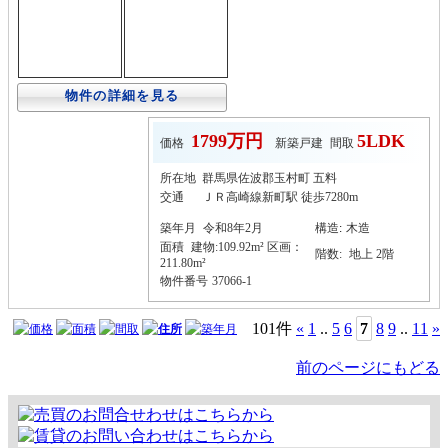
物件の詳細を見る
1799万円
5LDK
価格
新築戸建
間取
所在地
群馬県佐波郡玉村町 五料
交通
ＪＲ高崎線新町駅 徒歩7280m
築年月
令和8年2月
構造
:
木造
面積
建物:109.92m² 区画：
階数:
地上 2階
211.80m²
物件番号
37066-1
101件
«
1
..
5
6
7
8
9
..
11
»
価格
面積
間取
住所
築年月
前のページにもどる