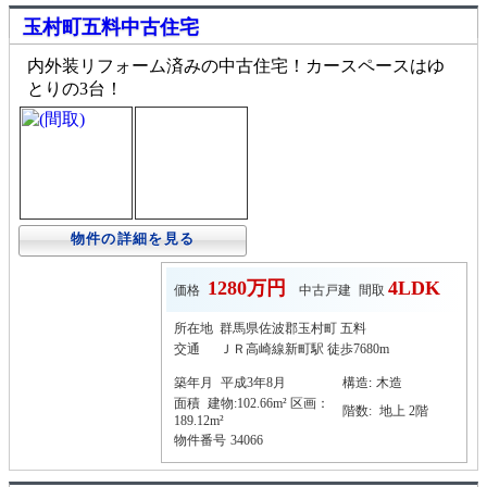
玉村町五料中古住宅
内外装リフォーム済みの中古住宅！カースペースはゆ
とりの3台！
物件の詳細を見る
1280万円
4LDK
価格
中古戸建
間取
所在地
群馬県佐波郡玉村町 五料
交通
ＪＲ高崎線新町駅 徒歩7680m
築年月
平成3年8月
構造
:
木造
面積
建物:102.66m² 区画：
階数:
地上 2階
189.12m²
物件番号
34066