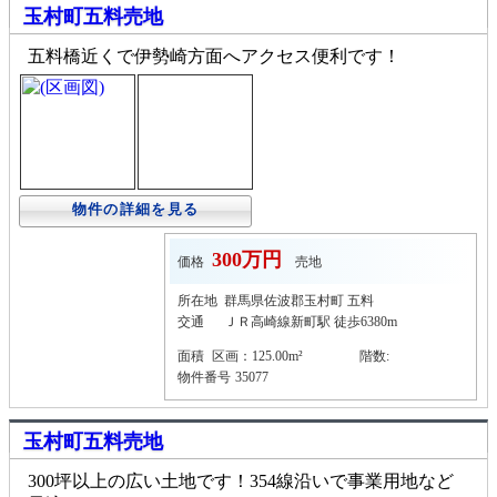
玉村町五料売地
五料橋近くで伊勢崎方面へアクセス便利です！
物件の詳細を見る
300万円
価格
売地
所在地
群馬県佐波郡玉村町 五料
交通
ＪＲ高崎線新町駅 徒歩6380m
面積
区画：125.00m²
階数:
物件番号
35077
玉村町五料売地
300坪以上の広い土地です！354線沿いで事業用地など