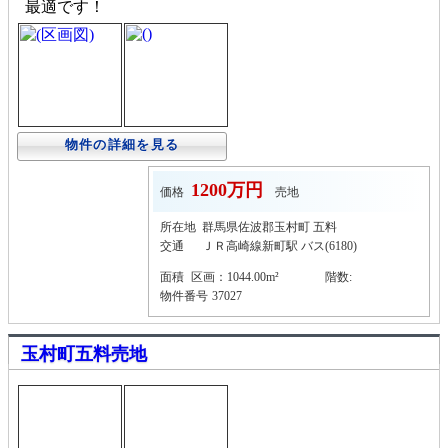
最適です！
物件の詳細を見る
1200万円
価格
売地
所在地
群馬県佐波郡玉村町 五料
交通
ＪＲ高崎線新町駅 バス(6180)
面積
区画：1044.00m²
階数:
物件番号
37027
玉村町五料売地