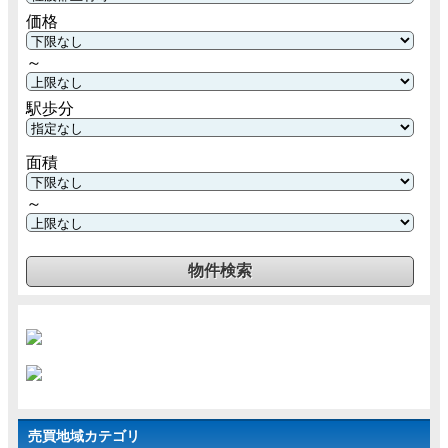
価格
～
駅歩分
面積
～
売買地域カテゴリ