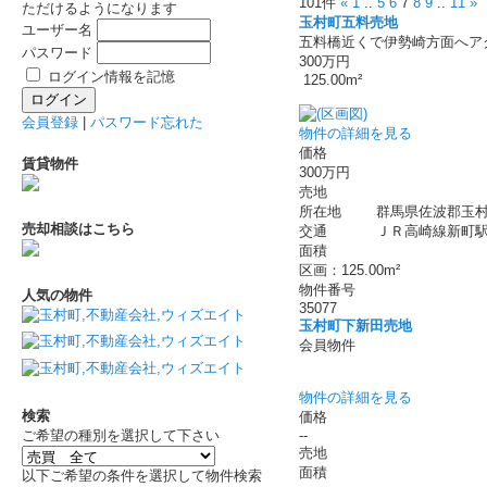
101件
«
1
..
5
6
7
8
9
..
11
»
ただけるようになります
玉村町五料売地
ユーザー名
五料橋近くで伊勢崎方面へア
パスワード
300万円
ログイン情報を記憶
125.00m²
会員登録
|
パスワード忘れた
物件の詳細を見る
価格
賃貸物件
300万円
売地
所在地
群馬県佐波郡玉村
売却相談はこちら
交通
ＪＲ高崎線新町駅 
面積
区画：125.00m²
物件番号
人気の物件
35077
玉村町下新田売地
会員物件
物件の詳細を見る
検索
価格
--
ご希望の種別を選択して下さい
売地
面積
以下ご希望の条件を選択して物件検索