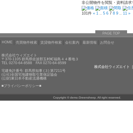
非公開物件を閲覧・資料請求
価格
面積
間取
住
101件
«
1
..
5
6
7
8
9
..
11
»
PAGE TOP
HOME
売買物件検索
賃貸物件検索
会社案内
最新情報
お問合せ
株式会社ウィズエイト
〒370-1105 群馬県佐波郡玉村町福島４４番地３
TEL 0270-64-8588 FAX 0270-64-8599
株式会社ウィズエイト 
宅建免許番号: 群馬県知事 (３) 第7211号
(公社)全国宅地建物取引業保証協会
(公財)東日本不動産流通機構
■
プライバシーポリシー
■
Copyright © demo.Greensheep. All right reserved.