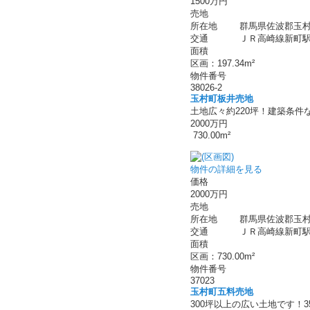
1500万円
売地
所在地
群馬県佐波郡玉村
交通
ＪＲ高崎線新町駅 
面積
区画：197.34m²
物件番号
38026-2
玉村町板井売地
土地広々約220坪！建築条件
2000万円
730.00m²
物件の詳細を見る
価格
2000万円
売地
所在地
群馬県佐波郡玉村
交通
ＪＲ高崎線新町駅 
面積
区画：730.00m²
物件番号
37023
玉村町五料売地
300坪以上の広い土地です！