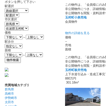
ボタンを押して下さい
この物件は、「会員様にのみ
駅選択
非公開物件につき、詳細情報
非公開物件を閲覧・資料請求
玉村町小泉売地
市区選択
会員物件
価格
物件の詳細を見る
価格
～
--
駅歩分
売地
面積
面積
～
この物件は、「会員様にのみ
非公開物件につき、詳細情報
非公開物件を閲覧・資料請求
玉村町板井売地
上下水道引込み・造成工事完
880万円
301.18m²
売買地域カテゴリ
群馬県
高崎市
伊勢崎市
太田市