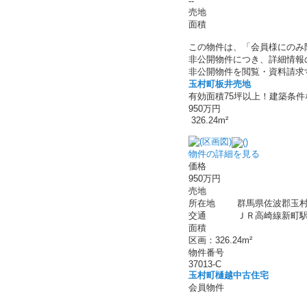
--
売地
面積
この物件は、「会員様にのみ
非公開物件につき、詳細情報
非公開物件を閲覧・資料請求
玉村町板井売地
有効面積75坪以上！建築条
950万円
326.24m²
物件の詳細を見る
価格
950万円
売地
所在地
群馬県佐波郡玉村
交通
ＪＲ高崎線新町駅 
面積
区画：326.24m²
物件番号
37013-C
玉村町樋越中古住宅
会員物件