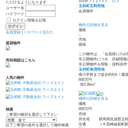
101件
«
1
2
3
4
5
..
11
»
ただけるようになります
玉村町五料売地
ユーザー名
会員物件
パスワード
ログイン情報を記憶
物件の詳細を見る
価格
会員登録
|
パスワード忘れた
--
売地
賃貸物件
面積
この物件は、「会員様にのみ
非公開物件につき、詳細情報
売却相談はこちら
非公開物件を閲覧・資料請求
玉村町角渕売地
南小学校まで徒歩約6分！建
人気の物件
800万円
363.96m²
物件の詳細を見る
価格
800万円
検索
売地
ご希望の種別を選択して下さい
所在地
群馬県佐波郡玉村
交通
ＪＲ高崎線新町駅 
以下ご希望の条件を選択して物件検索