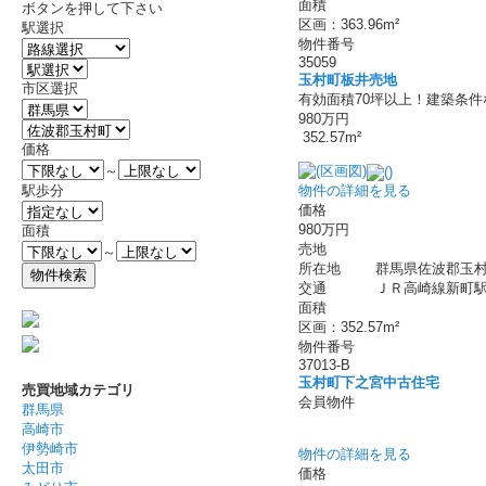
面積
ボタンを押して下さい
区画：363.96m²
駅選択
物件番号
35059
玉村町板井売地
市区選択
有効面積70坪以上！建築条
980万円
352.57m²
価格
～
物件の詳細を見る
駅歩分
価格
980万円
面積
売地
～
所在地
群馬県佐波郡玉村
交通
ＪＲ高崎線新町駅 
面積
区画：352.57m²
物件番号
37013-B
玉村町下之宮中古住宅
売買地域カテゴリ
会員物件
群馬県
高崎市
伊勢崎市
物件の詳細を見る
太田市
価格