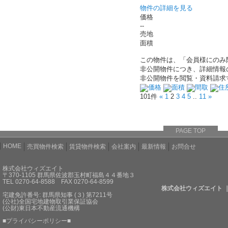
物件の詳細を見る
価格
--
売地
面積
この物件は、「会員様にのみ
非公開物件につき、詳細情報
非公開物件を閲覧・資料請求
価格
面積
間取
住
101件
«
1
2
3
4
5
..
11
»
PAGE TOP
HOME
売買物件検索
賃貸物件検索
会社案内
最新情報
お問合せ
株式会社ウィズエイト
〒370-1105 群馬県佐波郡玉村町福島４４番地３
TEL 0270-64-8588 FAX 0270-64-8599
株式会社ウィズエイト 
宅建免許番号: 群馬県知事 (３) 第7211号
(公社)全国宅地建物取引業保証協会
(公財)東日本不動産流通機構
■
プライバシーポリシー
■