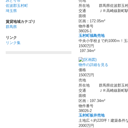
売地
みどり市
所在地
群馬県佐波郡玉村
佐波郡玉村町
交通
ＪＲ高崎線新町駅 
埼玉県
面積
区画：172.05m²
賃貸地域カテゴリ
物件番号
群馬県
38026-1
玉村町福島売地
リンク
中央小学校まで約1000ｍ！
リンク集
1500万円
197.34m²
物件の詳細を見る
価格
1500万円
売地
所在地
群馬県佐波郡玉村
交通
ＪＲ高崎線新町駅 
面積
区画：197.34m²
物件番号
38026-2
玉村町板井売地
土地広々約220坪！建築条件
2000万円