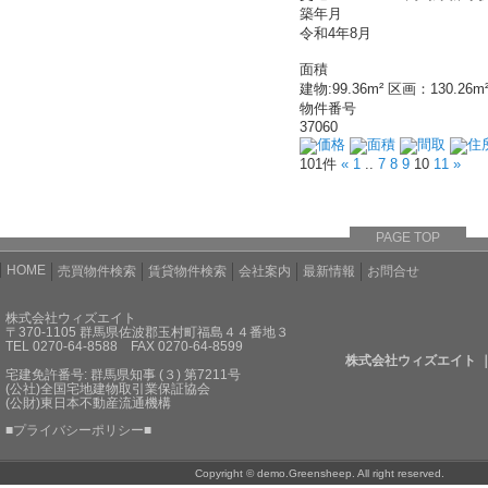
築年月
令和4年8月
面積
建物:99.36m² 区画：130.26m
物件番号
37060
価格
面積
間取
住
101件
«
1
..
7
8
9
10
11
»
PAGE TOP
HOME
売買物件検索
賃貸物件検索
会社案内
最新情報
お問合せ
株式会社ウィズエイト
〒370-1105 群馬県佐波郡玉村町福島４４番地３
TEL 0270-64-8588 FAX 0270-64-8599
株式会社ウィズエイト 
宅建免許番号: 群馬県知事 (３) 第7211号
(公社)全国宅地建物取引業保証協会
(公財)東日本不動産流通機構
■
プライバシーポリシー
■
Copyright © demo.Greensheep. All right reserved.