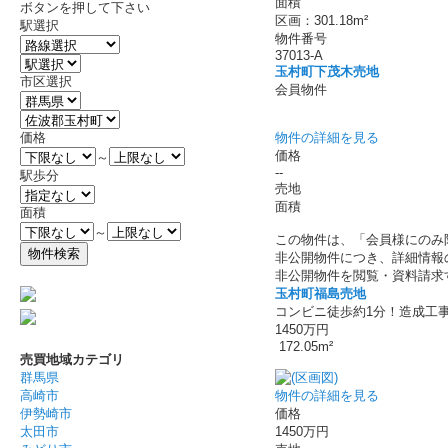
面積
ボタンを押して下さい
区画：301.18m²
駅選択
物件番号
37013-A
玉村町下茂木売地
市区選択
会員物件
物件の詳細を見る
価格
価格
～
--
駅歩分
売地
面積
面積
～
この物件は、「会員様にのみ
非公開物件につき、詳細情報
非公開物件を閲覧・資料請求
玉村町福島売地
コンビニ徒歩約1分！造成工
1450万円
172.05m²
売買地域カテゴリ
群馬県
物件の詳細を見る
高崎市
価格
伊勢崎市
1450万円
太田市