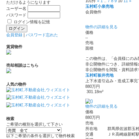
101件
«
1
..
7
8
9
10
11
»
ただけるようになります
玉村町小泉売地
ユーザー名
会員物件
パスワード
ログイン情報を記憶
物件の詳細を見る
価格
会員登録
|
パスワード忘れた
--
売地
賃貸物件
面積
この物件は、「会員様にのみ
非公開物件につき、詳細情報
売却相談はこちら
非公開物件を閲覧・資料請求
玉村町板井売地
上下水道引込み・造成工事完
人気の物件
880万円
301.18m²
物件の詳細を見る
価格
880万円
検索
売地
ご希望の種別を選択して下さい
所在地
群馬県佐波郡玉村
交通
ＪＲ高崎線新町
以下ご希望の条件を選択して物件検索