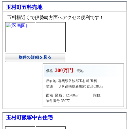
玉村町五料売地
五料橋近くで伊勢崎方面へアクセス便利です！
物件の詳細を見る
300万円
価格
売地
所在地
群馬県佐波郡玉村町 五料
交通
ＪＲ高崎線新町駅 徒歩6380m
面積
区画：125.00m²
階数:
物件番号
35077
玉村町飯塚中古住宅