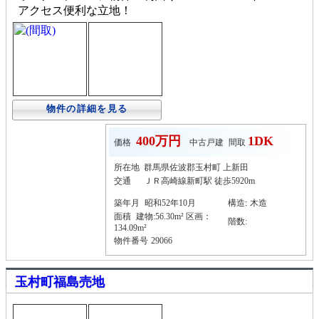
アクセス便利な立地！
物件の詳細を見る
400万円
1DK
価格
中古戸建
間取
所在地
群馬県佐波郡玉村町 上新田
交通
ＪＲ高崎線新町駅 徒歩5920m
築年月
昭和52年10月
構造
:
木造
面積
建物:56.30m² 区画：
階数:
134.09m²
物件番号
29066
玉村町福島売地