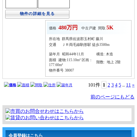
物件の詳細を見る
480万円
5K
価格
中古戸建
間取
所在地
群馬県佐波郡玉村町 藤川
交通
ＪＲ両毛線駒形駅 徒歩3500m
築年月
昭和44年11月
構造
:
木造
面積
建物:115.10m² 区画：
階数:
地上 2階
177.60m²
物件番号
38007
101件
1
2
3
4
5
..
11
»
価格
面積
間取
住所
築年月
前のページにもどる
会員登録はこちら