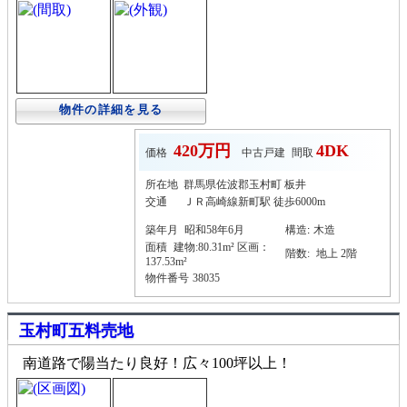
物件の詳細を見る
420万円
4DK
価格
中古戸建
間取
所在地
群馬県佐波郡玉村町 板井
交通
ＪＲ高崎線新町駅 徒歩6000m
築年月
昭和58年6月
構造
:
木造
面積
建物:80.31m² 区画：
階数:
地上 2階
137.53m²
物件番号
38035
玉村町五料売地
南道路で陽当たり良好！広々100坪以上！