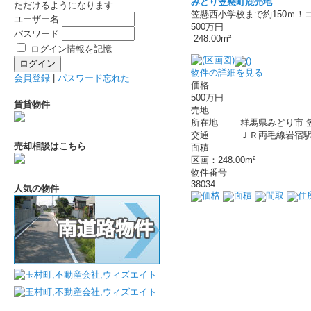
みどり笠懸町鹿売地
ただけるようになります
笠懸西小学校まで約150ｍ
ユーザー名
500万円
パスワード
248.00m²
ログイン情報を記憶
物件の詳細を見る
会員登録
|
パスワード忘れた
価格
500万円
賃貸物件
売地
所在地
群馬県みどり市 
交通
ＪＲ両毛線岩宿駅 
売却相談はこちら
面積
区画：248.00m²
物件番号
38034
人気の物件
価格
面積
間取
住