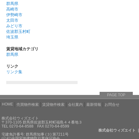
群馬県
高崎市
伊勢崎市
太田市
みどり市
佐波郡玉村町
埼玉県
賃貸地域カテゴリ
群馬県
リンク
リンク集
PAGE TOP
HOME
売買物件検索
賃貸物件検索
会社案内
最新情報
お問合せ
株式会社ウィズエイト
〒370-1105 群馬県佐波郡玉村町福島４４番地３
TEL 0270-64-8588 FAX 0270-64-8599
株式会社ウィズエイト 
宅建免許番号: 群馬県知事 (３) 第7211号
(公社)全国宅地建物取引業保証協会