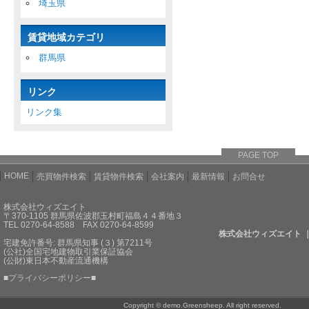
埼玉県
賃貸地域カテゴリ
群馬県
リンク
リンク集
PAGE TOP
HOME
売買物件検索
賃貸物件検索
会社案内
最新情報
お問合せ
株式会社ウィズエイト
〒370-1105 群馬県佐波郡玉村町福島４４番地３
TEL 0270-64-8588 FAX 0270-64-8599
株式会社ウィズエイト 
宅建免許番号: 群馬県知事 (３) 第7211号
(公社)全国宅地建物取引業保証協会
(公財)東日本不動産流通機構
■
プライバシーポリシー
■
Copyright © demo.Greensheep. All right reserved.