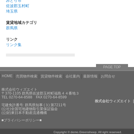
みどり市
佐波郡玉村町
埼玉県
賃貸地域カテゴリ
群馬県
リンク
リンク集
PAGE TOP
HOME
売買物件検索
賃貸物件検索
会社案内
最新情報
お問合せ
株式会社ウィズエイト
〒370-1105 群馬県佐波郡玉村町福島４４番地３
TEL 0270-64-8588 FAX 0270-64-8599
株式会社ウィズエイト 
宅建免許番号: 群馬県知事 (３) 第7211号
(公社)全国宅地建物取引業保証協会
(公財)東日本不動産流通機構
■
プライバシーポリシー
■
Copyright © demo.Greensheep. All right reserved.