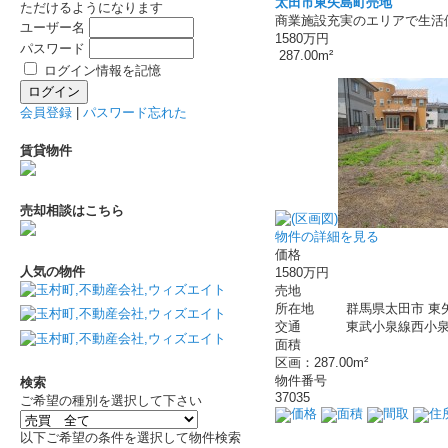
太田市東矢島町売地
ただけるようになります
商業施設充実のエリアで生活
ユーザー名
1580万円
パスワード
287.00m²
ログイン情報を記憶
会員登録
|
パスワード忘れた
賃貸物件
売却相談はこちら
物件の詳細を見る
価格
人気の物件
1580万円
売地
所在地
群馬県太田市 東
交通
東武小泉線西小泉駅
面積
区画：287.00m²
物件番号
検索
37035
ご希望の種別を選択して下さい
価格
面積
間取
住
以下ご希望の条件を選択して物件検索