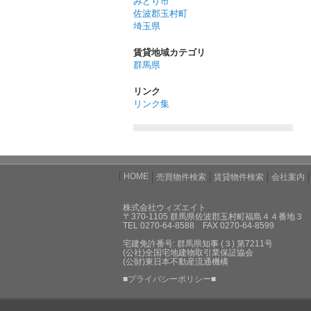
みどり市
佐波郡玉村町
埼玉県
賃貸地域カテゴリ
群馬県
リンク
リンク集
HOME
売買物件検索
賃貸物件検索
会社案内
株式会社ウィズエイト
〒370-1105 群馬県佐波郡玉村町福島４４番地３
TEL 0270-64-8588 FAX 0270-64-8599
宅建免許番号: 群馬県知事 (３) 第7211号
(公社)全国宅地建物取引業保証協会
(公財)東日本不動産流通機構
■
プライバシーポリシー
■