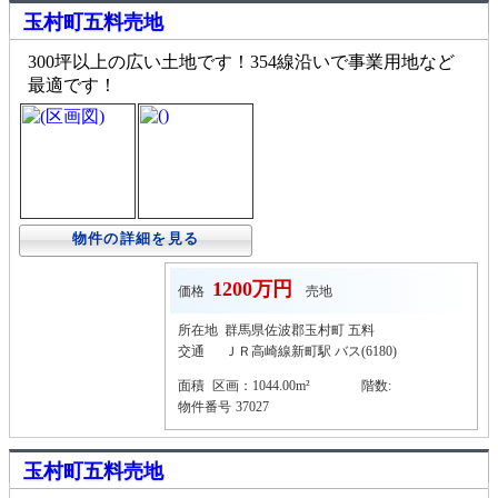
玉村町五料売地
300坪以上の広い土地です！354線沿いで事業用地など
最適です！
物件の詳細を見る
1200万円
価格
売地
所在地
群馬県佐波郡玉村町 五料
交通
ＪＲ高崎線新町駅 バス(6180)
面積
区画：1044.00m²
階数:
物件番号
37027
玉村町五料売地