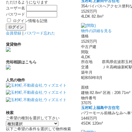
玉村町上新田中古住宅
ただけるようになります
354バイパスへアクセス便利
ユーザー名
1529万円
パスワード
4LDK 82.8m²
ログイン情報を記憶
物件の詳細を見る
会員登録
|
パスワード忘れた
価格
1529万円
賃貸物件
中古戸建
間取
4LDK
所在地
群馬県佐波郡玉村
売却相談はこちら
交通
ＪＲ高崎線新町駅 
築年月
昭和59年8月
人気の物件
面積
建物:82.8m² 区画：208.71m²
物件番号
37075
玉村町上福島中古住宅
検索
パワーモール前橋みなみへ車
ご希望の種別を選択して下さい
1449万円
4SDK 120m²
以下ご希望の条件を選択して物件検索