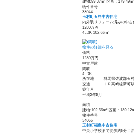
建物:99.37m² 区画：179.49m
物件番号
38044
玉村町五料中古住宅
内外装リフォーム済みの中古
1280万円
4LDK 102.66m²
物件の詳細を見る
価格
1280万円
中古戸建
間取
4LDK
所在地
群馬県佐波郡玉村
交通
ＪＲ高崎線新町駅 
築年月
平成3年8月
面積
建物:102.66m² 区画：189.12
物件番号
34066
玉村町福島中古住宅
中央小学校まで徒歩約8分！