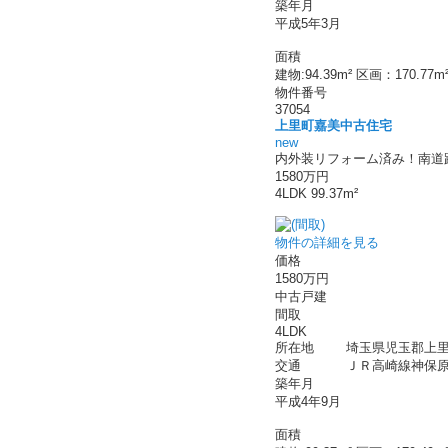
築年月
平成5年3月
面積
建物:94.39m² 区画：170.77m
物件番号
37054
上里町嘉美中古住宅
new
内外装リフォーム済み！南道
1580万円
4LDK 99.37m²
物件の詳細を見る
価格
1580万円
中古戸建
間取
4LDK
所在地
埼玉県児玉郡上里
交通
ＪＲ高崎線神保原駅
築年月
平成4年9月
面積