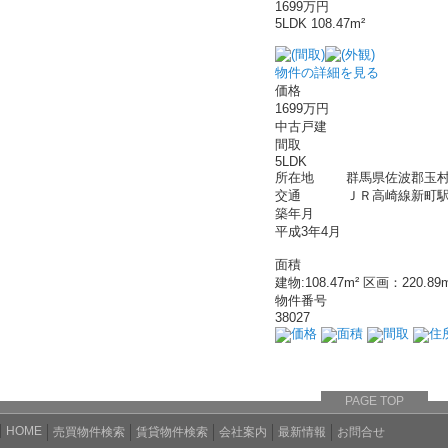
1699万円
5LDK 108.47m²
物件の詳細を見る
価格
1699万円
中古戸建
間取
5LDK
所在地
群馬県佐波郡玉村
交通
ＪＲ高崎線新町駅 
築年月
平成3年4月
面積
建物:108.47m² 区画：220.89
物件番号
38027
価格
面積
間取
住
PAGE TOP
HOME
売買物件検索
賃貸物件検索
会社案内
最新情報
お問合せ