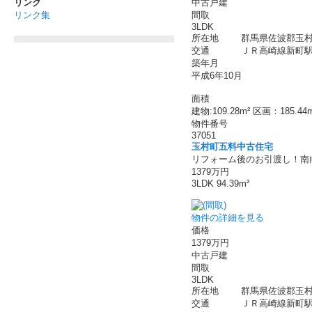
中古戸建
リンク
間取
リンク集
3LDK
所在地
群馬県佐波郡玉村
交通
ＪＲ高崎線新町駅 
築年月
平成6年10月
面積
建物:109.28m² 区画：185.44
物件番号
37051
玉村町五料中古住宅
リフォーム後のお引渡し！南向
1379万円
3LDK 94.39m²
物件の詳細を見る
価格
1379万円
中古戸建
間取
3LDK
所在地
群馬県佐波郡玉村
交通
ＪＲ高崎線新町駅 