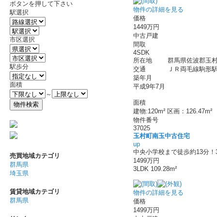
ボタンを押して下さい
物件の詳細を見る
駅選択
価格
1449万円
中古戸建
市区選択
間取
4SDK
所在地
群馬県佐波郡玉村
駅歩分
交通
ＪＲ両毛線駒形駅 
築年月
面積
平成9年7月
～
面積
建物:120m² 区画：126.47m²
物件番号
37025
玉村町南玉中古住宅
up
中央小学校まで徒歩約13分！
売買地域カテゴリ
1499万円
群馬県
3LDK 109.28m²
埼玉県
賃貸地域カテゴリ
物件の詳細を見る
群馬県
価格
1499万円