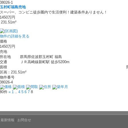
38026-1
玉村町福島売地
スーパー、コンビニ徒歩圏内で生活便利！建築条件ありません！
1450万円
231.51m²
物件の詳細を見る
価格
1450万円
売地
所在地
群馬県佐波郡玉村町 福島
交通
ＪＲ高崎線新町駅 徒歩5200m
面積
区画：231.51m²
物件番号
38026-4
価格
面積
間取
住所
築年月
80件
«
1
..
4
5
6
7
8
最新情報
お問合せ