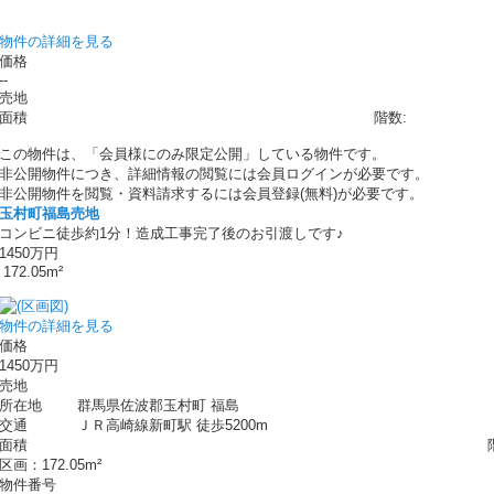
物件の詳細を見る
価格
--
売地
面積
階数:
この物件は、「会員様にのみ限定公開」している物件です。
非公開物件につき、詳細情報の閲覧には会員ログインが必要です。
非公開物件を閲覧・資料請求するには会員登録(無料)が必要です。
玉村町福島売地
コンビニ徒歩約1分！造成工事完了後のお引渡しです♪
1450万円
172.05m²
物件の詳細を見る
価格
1450万円
売地
所在地
群馬県佐波郡玉村町 福島
交通
ＪＲ高崎線新町駅 徒歩5200m
面積
区画：172.05m²
物件番号