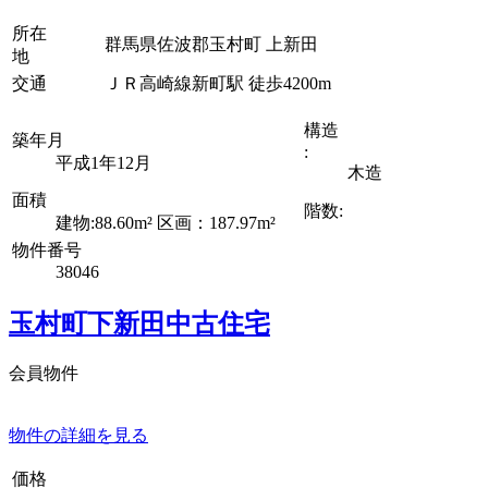
所在
群馬県佐波郡玉村町 上新田
地
交通
ＪＲ高崎線新町駅 徒歩4200m
構造
築年月
:
平成1年12月
木造
面積
階数:
建物:88.60m² 区画：187.97m²
物件番号
38046
玉村町下新田中古住宅
会員物件
物件の詳細を見る
価格