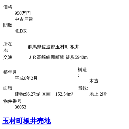
価格
950万円
中古戸建
間取
4LDK
所在
群馬県佐波郡玉村町 板井
地
交通
ＪＲ高崎線新町駅 徒歩5940m
構造
築年月
:
平成6年2月
木造
面積
階数:
建物:96.27m² 区画：152.54m²
地上 2階
物件番号
36053
玉村町板井売地