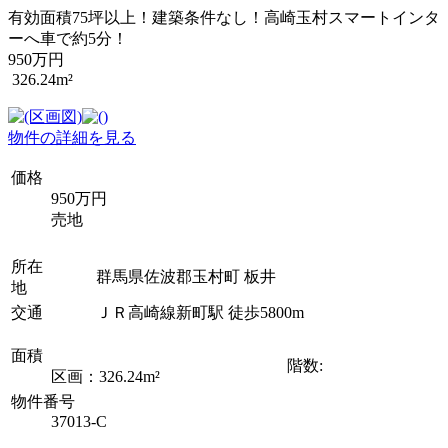
有効面積75坪以上！建築条件なし！高崎玉村スマートインタ
ーへ車で約5分！
950万円
326.24m²
物件の詳細を見る
価格
950万円
売地
所在
群馬県佐波郡玉村町 板井
地
交通
ＪＲ高崎線新町駅 徒歩5800m
面積
階数:
区画：326.24m²
物件番号
37013-C