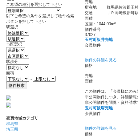
売地
ご希望の種別を選択して下さい
所在地
群馬県佐波郡玉村
交通
ＪＲ高崎線新町駅 バ
以下ご希望の条件を選択して物件検索
面積
ボタンを押して下さい
区画：1044.00m²
駅選択
物件番号
37027
玉村町板井売地
市区選択
会員物件
物件の詳細を見る
駅歩分
価格
--
面積
売地
～
面積
この物件は、「会員様にのみ
非公開物件につき、詳細情報
非公開物件を閲覧・資料請求
玉村町飯塚売地
会員物件
売買地域カテゴリ
群馬県
物件の詳細を見る
埼玉県
価格