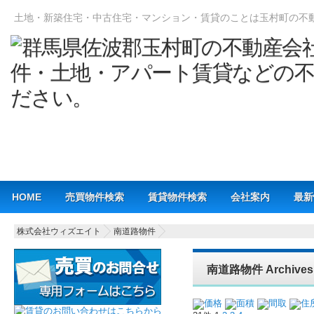
土地・新築住宅・中古住宅・マンション・賃貸のことは玉村町の不
Main menu
HOME
売買物件検索
賃貸物件検索
会社案内
最新
株式会社ウィズエイト
南道路物件
南道路物件 Archiv
価格
面積
間取
住