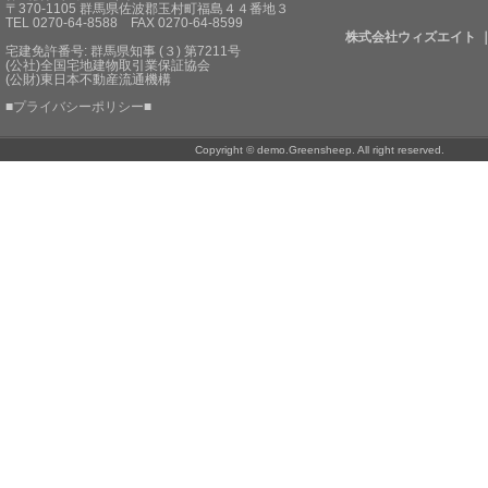
〒370-1105 群馬県佐波郡玉村町福島４４番地３
TEL 0270-64-8588 FAX 0270-64-8599
株式会社ウィズエイト 
宅建免許番号: 群馬県知事 (３) 第7211号
(公社)全国宅地建物取引業保証協会
(公財)東日本不動産流通機構
■
プライバシーポリシー
■
Copyright © demo.Greensheep. All right reserved.