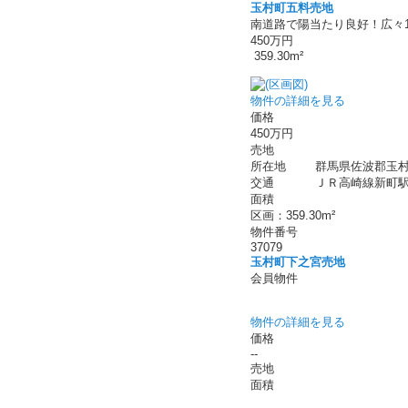
玉村町五料売地
南道路で陽当たり良好！広々1
450万円
359.30m²
物件の詳細を見る
価格
450万円
売地
所在地
群馬県佐波郡玉村
交通
ＪＲ高崎線新町駅 
面積
区画：359.30m²
物件番号
37079
玉村町下之宮売地
会員物件
物件の詳細を見る
価格
--
売地
面積