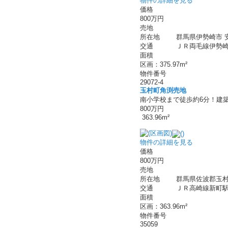
物件の詳細を見る
価格
800万円
売地
所在地
群馬県伊勢崎市 
交通
ＪＲ両毛線伊勢崎駅
面積
区画：375.97m²
物件番号
29072-4
玉村町角渕売地
南小学校まで徒歩約6分！建
800万円
363.96m²
物件の詳細を見る
価格
800万円
売地
所在地
群馬県佐波郡玉村
交通
ＪＲ高崎線新町駅 
面積
区画：363.96m²
物件番号
35059