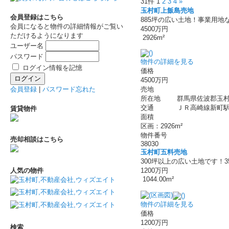
31件
1
2
3
4
»
玉村町上飯島売地
会員登録はこちら
885坪の広い土地！事業用地
会員になると物件の詳細情報がご覧い
4500万円
ただけるようになります
2926m²
ユーザー名
パスワード
物件の詳細を見る
ログイン情報を記憶
価格
4500万円
会員登録
|
パスワード忘れた
売地
所在地
群馬県佐波郡玉村
交通
ＪＲ高崎線新町駅 
賃貸物件
面積
区画：2926m²
物件番号
売却相談はこちら
38030
玉村町五料売地
300坪以上の広い土地です！
人気の物件
1200万円
1044.00m²
物件の詳細を見る
価格
1200万円
検索