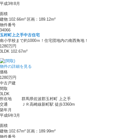
平成3年8月
面積
建物:102.66m² 区画：189.12m²
物件番号
34066
玉村町上之手中古住宅
南小学校まで約1000ｍ！住宅団地内の南西角地！
1280万円
3LDK 102.67m²
物件の詳細を見る
価格
1280万円
中古戸建
間取
3LDK
所在地
群馬県佐波郡玉村町 上之手
交通
ＪＲ高崎線新町駅 徒歩3360m
築年月
平成6年3月
面積
建物:102.67m² 区画：189.99m²
物件番号