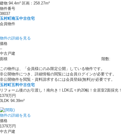
建物:94.4m² 区画：258.27m²
物件番号
38037
玉村町南玉中古住宅
会員物件
物件の詳細を見る
価格
--
中古戸建
面積
階数:
この物件は、「会員様にのみ限定公開」している物件です。
非公開物件につき、詳細情報の閲覧には会員ログインが必要です。
非公開物件を閲覧・資料請求するには会員登録(無料)が必要です。
玉村町五料中古住宅
リフォーム後のお引渡し！南向き！LDK広々約20帖！全居室2面採光！
1379万円
3LDK 94.39m²
物件の詳細を見る
価格
1379万円
中古戸建