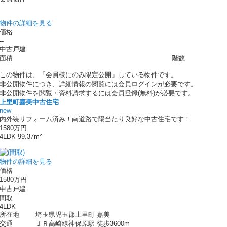
物件の詳細を見る
価格
--
中古戸建
面積
階数:
この物件は、「会員様にのみ限定公開」している物件です。
非公開物件につき、詳細情報の閲覧には会員ログインが必要です。
非公開物件を閲覧・資料請求するには会員登録(無料)が必要です。
上里町嘉美中古住宅
new
内外装リフォーム済み！南道路で陽当たり良好な中古住宅です！
1580万円
4LDK 99.37m²
物件の詳細を見る
価格
1580万円
中古戸建
間取
4LDK
所在地
埼玉県児玉郡上里町 嘉美
交通
ＪＲ高崎線神保原駅 徒歩3600m