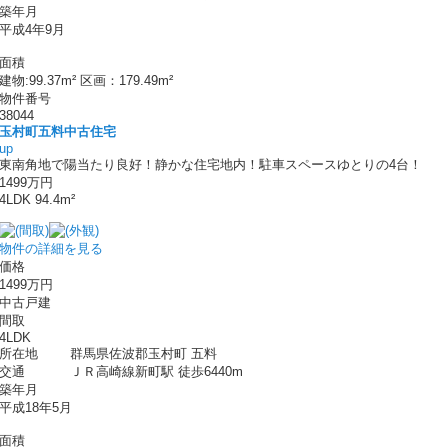
築年月
平成4年9月
面積
建物:99.37m² 区画：179.49m²
物件番号
38044
玉村町五料中古住宅
up
東南角地で陽当たり良好！静かな住宅地内！駐車スペースゆとりの4台！
1499万円
4LDK 94.4m²
物件の詳細を見る
価格
1499万円
中古戸建
間取
4LDK
所在地
群馬県佐波郡玉村町 五料
交通
ＪＲ高崎線新町駅 徒歩6440m
築年月
平成18年5月
面積