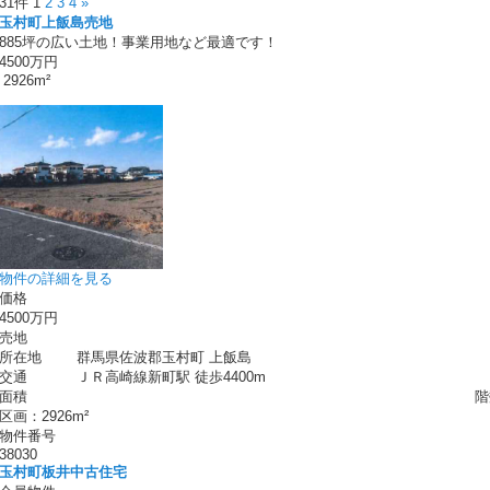
31件
1
2
3
4
»
玉村町上飯島売地
885坪の広い土地！事業用地など最適です！
4500万円
2926m²
物件の詳細を見る
価格
4500万円
売地
所在地
群馬県佐波郡玉村町 上飯島
交通
ＪＲ高崎線新町駅 徒歩4400m
面積
階
区画：2926m²
物件番号
38030
玉村町板井中古住宅