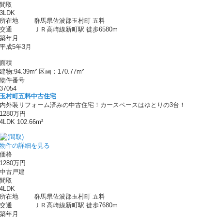
間取
3LDK
所在地
群馬県佐波郡玉村町 五料
交通
ＪＲ高崎線新町駅 徒歩6580m
築年月
平成5年3月
面積
建物:94.39m² 区画：170.77m²
物件番号
37054
玉村町五料中古住宅
内外装リフォーム済みの中古住宅！カースペースはゆとりの3台！
1280万円
4LDK 102.66m²
物件の詳細を見る
価格
1280万円
中古戸建
間取
4LDK
所在地
群馬県佐波郡玉村町 五料
交通
ＪＲ高崎線新町駅 徒歩7680m
築年月