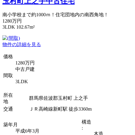
玉村町上之手中古住宅
南小学校まで約1000ｍ！住宅団地内の南西角地！
1280万円
3LDK 102.67m²
物件の詳細を見る
価格
1280万円
中古戸建
間取
3LDK
所在
群馬県佐波郡玉村町 上之手
地
交通
ＪＲ高崎線新町駅 徒歩3360m
構造
築年月
:
平成6年3月
木造