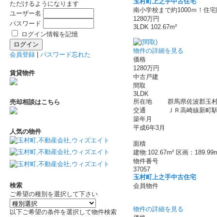
玉村町上之手中古住宅
ただけるようになります
南小学校まで約1000ｍ！住
ユーザー名
1280万円
パスワード
3LDK 102.67m²
ログイン情報を記憶
物件の詳細を見る
会員登録
|
パスワード忘れた
価格
1280万円
賃貸物件
中古戸建
間取
3LDK
所在地
群馬県佐波郡玉村
売却相談はこちら
交通
ＪＲ高崎線新町駅 
築年月
平成6年3月
人気の物件
面積
建物:102.67m² 区画：189.99
物件番号
37057
玉村町上之手中古住宅
検索
会員物件
ご希望の種別を選択して下さい
物件の詳細を見る
以下ご希望の条件を選択して物件検索