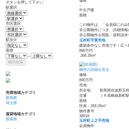
価格
ボタンを押して下さい
--
駅選択
中古戸建
面積
市区選択
この物件は、「会員様にのみ
非公開物件につき、詳細情報
非公開物件を閲覧・資料請求
駅歩分
玉村町宇貫売地
建築条件なし売地です！広々
面積
890万円
268.26m²
～
物件の詳細を見る
価格
890万円
売地
所在地
群馬県佐波郡玉村
売買地域カテゴリ
交通
ＪＲ高崎線新町駅 
群馬県
面積
埼玉県
区画：268.26m²
物件番号
賃貸地域カテゴリ
38018
群馬県
玉村町上之手売地
会員物件