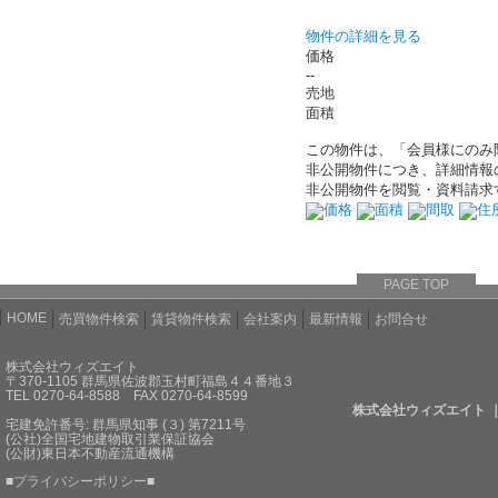
物件の詳細を見る
価格
--
売地
面積
この物件は、「会員様にのみ
非公開物件につき、詳細情報
非公開物件を閲覧・資料請求
価格
面積
間取
住
PAGE TOP
HOME
売買物件検索
賃貸物件検索
会社案内
最新情報
お問合せ
株式会社ウィズエイト
〒370-1105 群馬県佐波郡玉村町福島４４番地３
TEL 0270-64-8588 FAX 0270-64-8599
株式会社ウィズエイト 
宅建免許番号: 群馬県知事 (３) 第7211号
(公社)全国宅地建物取引業保証協会
(公財)東日本不動産流通機構
■
プライバシーポリシー
■