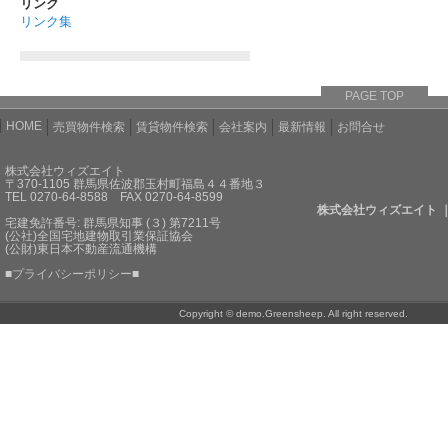
リンク
リンク集
PAGE TOP
HOME
売買物件検索
賃貸物件検索
会社案内
最新情報
お問合せ
株式会社ウィズエイト
〒370-1105 群馬県佐波郡玉村町福島４４番地３
TEL 0270-64-8588 FAX 0270-64-8599
株式会社ウィズエイト 
宅建免許番号: 群馬県知事 (３) 第7211号
(公社)全国宅地建物取引業保証協会
(公財)東日本不動産流通機構
■
プライバシーポリシー
■
Copyright © demo.Greensheep. All right reserved.