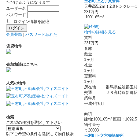
玉村町上之手貸倉庫
ただけるようになります
天井高5.2ｍ！2.8トンク
ユーザー名
231万円
パスワード
1001.65m²
ログイン情報を記憶
物件の詳細を見る
会員登録
|
パスワード忘れた
賃料
231万円
賃貸物件
倉庫
敷金
1ヶ月
売却相談はこちら
礼金
1ヶ月
更新料
1ヶ月
人気の物件
所在地
群馬県佐波郡玉村
交通
ＪＲ高崎線新町駅 
築年月
平成4年6月
面積
検索
建物:1001.65m² 区画：1692.5
ご希望の種別を選択して下さい
物件番号
ｔ26003
以下ご希望の条件を選択して物件検索
玉村町下之宮売診療所