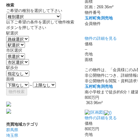
面積
検索
区画：269.36m²
ご希望の種別を選択して下さい
物件番号
玉村町角渕売地
以下ご希望の条件を選択して物件検索
会員物件
ボタンを押して下さい
駅選択
物件の詳細を見る
価格
--
市区選択
売地
面積
駅歩分
この物件は、「会員様にのみ
非公開物件につき、詳細情報
面積
非公開物件を閲覧・資料請求
～
玉村町角渕売地
南小学校まで徒歩約6分！建
800万円
363.96m²
物件の詳細を見る
価格
売買地域カテゴリ
800万円
群馬県
売地
埼玉県