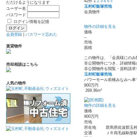
42件
1
2
3
4
5
»
ただけるようになります
玉村町飯塚売地
ユーザー名
会員物件
パスワード
ログイン情報を記憶
物件の詳細を見る
価格
会員登録
|
パスワード忘れた
--
売地
賃貸物件
面積
この物件は、「会員様にのみ
非公開物件につき、詳細情報
売却相談はこちら
非公開物件を閲覧・資料請求
玉村町飯塚売地
パワーモール前橋みなみへ車
人気の物件
900万円
269.36m²
物件の詳細を見る
価格
900万円
売地
所在地
群馬県佐波郡玉村
交通
ＪＲ両毛線駒形駅 