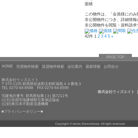
面積
この物件は、「会員様にのみ
非公開物件につき、詳細情報
非公開物件を閲覧・資料請求
価格
面積
間取
住
42件
1
2
3
4
5
»
PAGE TOP
HOME
売買物件検索
賃貸物件検索
会社案内
最新情報
お問合せ
株式会社ウィズエイト
〒370-1105 群馬県佐波郡玉村町福島４４番地３
TEL 0270-64-8588 FAX 0270-64-8599
株式会社ウィズエイト 
宅建免許番号: 群馬県知事 (３) 第7211号
(公社)全国宅地建物取引業保証協会
(公財)東日本不動産流通機構
■
プライバシーポリシー
■
Copyright © demo.Greensheep. All right reserved.